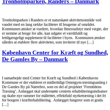
Tronholmparken, Randers – Danmark
Tronholmparken i Randers er et naturskønt aktivitetsområde ved
vandet med en lang række faciliteter til brugerne af området.
Kommunen ønsker at vurdere, hvordan fitnessudstyr med vægte, der
er nemme at bruge for alle, kan udgøre et værdifuldt og
lettilgængeligt supplement til faciliteter i byen. Kommunen ønsker
således at etablere flere aktiviteter, som inviterer til nye […]
København Center for Kræft og Sundhed,
De Gamles By – Danmark
I samarbejde med Center for Kræft og Sundhed i Københavns
Kommune er der etableret et midlertidigt Omnigym-træningsanlæg i
De Gamles By på Nørrebro, som en del af projektet ‘Fremtidens
Træning’. Anlægget skal understøtte centrets rehabiliteringsindsatser
og skabe nye rammer for målrettet, effektfuld styrketræning i det fri
for borgere i kræftrehabilitering. Anlægget fungerer som et gratis
[…]