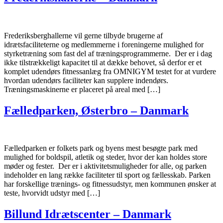
Frederiksberghallerne vil gerne tilbyde brugerne af
idrætsfaciliteterne og medlemmerne i foreningerne mulighed for
styrketræning som fast del af træningsprogrammerne. Der er i dag
ikke tilstrækkeligt kapacitet til at dække behovet, så derfor er et
komplet udendørs fitnessanlæg fra OMNIGYM testet for at vurdere
hvordan udendørs faciliteter kan supplere indendørs.
Træningsmaskinerne er placeret på areal med […]
Fælledparken, Østerbro – Danmark
Fælledparken er folkets park og byens mest besøgte park med
mulighed for boldspil, atletik og steder, hvor der kan holdes store
møder og fester. Der er i aktivitetsmuligheder for alle, og parken
indeholder en lang række faciliteter til sport og fællesskab. Parken
har forskellige trænings- og fitnessudstyr, men kommunen ønsker at
teste, hvorvidt udstyr med […]
Billund Idrætscenter – Danmark