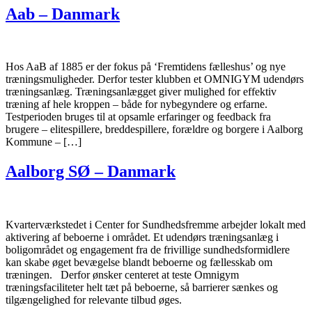
Aab – Danmark
Hos AaB af 1885 er der fokus på ‘Fremtidens fælleshus’ og nye
træningsmuligheder. Derfor tester klubben et OMNIGYM udendørs
træningsanlæg. Træningsanlægget giver mulighed for effektiv
træning af hele kroppen – både for nybegyndere og erfarne.
Testperioden bruges til at opsamle erfaringer og feedback fra
brugere – elitespillere, breddespillere, forældre og borgere i Aalborg
Kommune – […]
Aalborg SØ – Danmark
Kvarterværkstedet i Center for Sundhedsfremme arbejder lokalt med
aktivering af beboerne i området. Et udendørs træningsanlæg i
boligområdet og engagement fra de frivillige sundhedsformidlere
kan skabe øget bevægelse blandt beboerne og fællesskab om
træningen. Derfor ønsker centeret at teste Omnigym
træningsfaciliteter helt tæt på beboerne, så barrierer sænkes og
tilgængelighed for relevante tilbud øges.