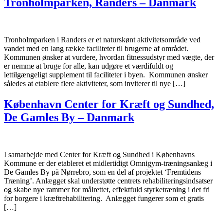
Tronholmparken, Randers – Danmark
Tronholmparken i Randers er et naturskønt aktivitetsområde ved
vandet med en lang række faciliteter til brugerne af området.
Kommunen ønsker at vurdere, hvordan fitnessudstyr med vægte, der
er nemme at bruge for alle, kan udgøre et værdifuldt og
lettilgængeligt supplement til faciliteter i byen. Kommunen ønsker
således at etablere flere aktiviteter, som inviterer til nye […]
København Center for Kræft og Sundhed,
De Gamles By – Danmark
I samarbejde med Center for Kræft og Sundhed i Københavns
Kommune er der etableret et midlertidigt Omnigym-træningsanlæg i
De Gamles By på Nørrebro, som en del af projektet ‘Fremtidens
Træning’. Anlægget skal understøtte centrets rehabiliteringsindsatser
og skabe nye rammer for målrettet, effektfuld styrketræning i det fri
for borgere i kræftrehabilitering. Anlægget fungerer som et gratis
[…]