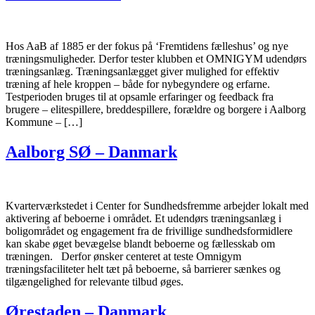
Hos AaB af 1885 er der fokus på ‘Fremtidens fælleshus’ og nye
træningsmuligheder. Derfor tester klubben et OMNIGYM udendørs
træningsanlæg. Træningsanlægget giver mulighed for effektiv
træning af hele kroppen – både for nybegyndere og erfarne.
Testperioden bruges til at opsamle erfaringer og feedback fra
brugere – elitespillere, breddespillere, forældre og borgere i Aalborg
Kommune – […]
Aalborg SØ – Danmark
Kvarterværkstedet i Center for Sundhedsfremme arbejder lokalt med
aktivering af beboerne i området. Et udendørs træningsanlæg i
boligområdet og engagement fra de frivillige sundhedsformidlere
kan skabe øget bevægelse blandt beboerne og fællesskab om
træningen. Derfor ønsker centeret at teste Omnigym
træningsfaciliteter helt tæt på beboerne, så barrierer sænkes og
tilgængelighed for relevante tilbud øges.
Ørestaden – Danmark