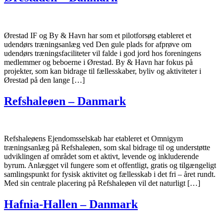
Ørestad IF og By & Havn har som et pilotforsøg etableret et
udendørs træningsanlæg ved Den gule plads for afprøve om
udendørs træningsfaciliteter vil falde i god jord hos foreningens
medlemmer og beboerne i Ørestad. By & Havn har fokus på
projekter, som kan bidrage til fællesskaber, byliv og aktiviteter i
Ørestad på den lange […]
Refshaleøen – Danmark
Refshaleøens Ejendomsselskab har etableret et Omnigym
træningsanlæg på Refshaleøen, som skal bidrage til og understøtte
udviklingen af området som et aktivt, levende og inkluderende
byrum. Anlægget vil fungere som et offentligt, gratis og tilgængeligt
samlingspunkt for fysisk aktivitet og fællesskab i det fri – året rundt.
Med sin centrale placering på Refshaleøen vil det naturligt […]
Hafnia-Hallen – Danmark