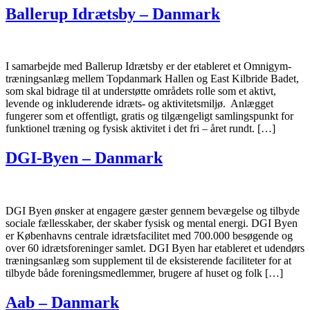
Ballerup Idrætsby – Danmark
I samarbejde med Ballerup Idrætsby er der etableret et Omnigym-
træningsanlæg mellem Topdanmark Hallen og East Kilbride Badet,
som skal bidrage til at understøtte områdets rolle som et aktivt,
levende og inkluderende idræts- og aktivitetsmiljø. Anlægget
fungerer som et offentligt, gratis og tilgængeligt samlingspunkt for
funktionel træning og fysisk aktivitet i det fri – året rundt. […]
DGI-Byen – Danmark
DGI Byen ønsker at engagere gæster gennem bevægelse og tilbyde
sociale fællesskaber, der skaber fysisk og mental energi. DGI Byen
er Københavns centrale idrætsfacilitet med 700.000 besøgende og
over 60 idrætsforeninger samlet. DGI Byen har etableret et udendørs
træningsanlæg som supplement til de eksisterende faciliteter for at
tilbyde både foreningsmedlemmer, brugere af huset og folk […]
Aab – Danmark