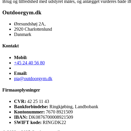
Brug og tilfredshed med udstyret måles, og anlægget vurderes både ift
Outdoorgym.dk
Øresundshøj 2A,
2920 Charlottenlund
Danmark
Kontakt
Mobil:
+45 24 40 56 80
Email:
pia@outdoorgym.dk
Firmaaoplysninger
CVR:
42 25 11 43
Bankforbindelse:
Ringkjøbing, Landbobank
Kontonummer:
7670 8921509
IBAN:
DK0876700008921509
SWIFT kode:
RINGDK22